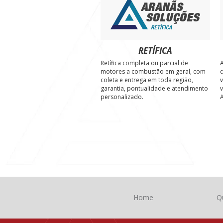
RETÍFICA
Retífica completa ou parcial de
A
motores a combustão em geral, com
c
coleta e entrega em toda região,
v
garantia, pontualidade e atendimento
v
personalizado.
A
Home
Q