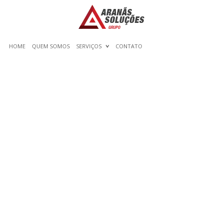
HOME
QUEM SOMOS
SERVIÇOS
CONTATO
4 FINEST & MOST SKILLED
ESSAY WRITING SERVICES
REVIEWED BY USA
COLLEGE COLLEGE
STUDENTS