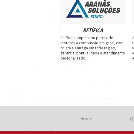
RETÍFICA
Retífica completa ou parcial de
A
motores a combustão em geral, com
c
coleta e entrega em toda região,
v
garantia, pontualidade e atendimento
v
personalizado.
A
Home
Q