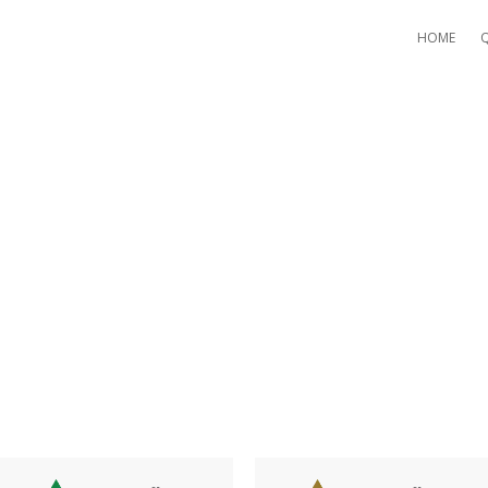
HOME
 ARE ABLE TO BRAG REGAR
 LIFE