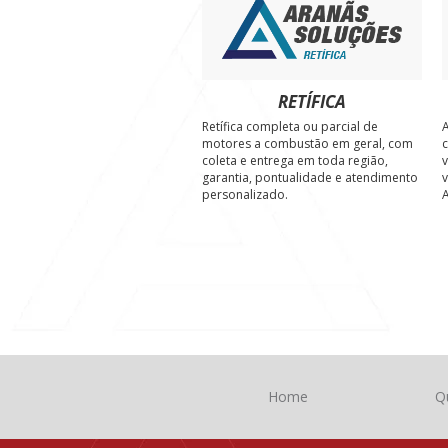
RETÍFICA
Retífica completa ou parcial de
A
motores a combustão em geral, com
c
coleta e entrega em toda região,
v
garantia, pontualidade e atendimento
v
personalizado.
A
Home
Q