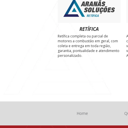
RETÍFICA
Retífica completa ou parcial de
A
motores a combustão em geral, com
c
coleta e entrega em toda região,
v
garantia, pontualidade e atendimento
v
personalizado.
A
Home
Q