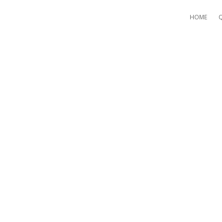
HOME
GUIDE TO SPAM SCORE PLU