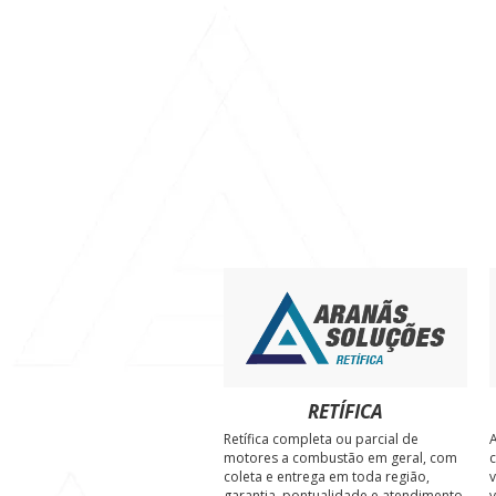
HOW TO REDUC
RETÍFICA
Retífica completa ou parcial de
A
motores a combustão em geral, com
c
coleta e entrega em toda região,
v
garantia, pontualidade e atendimento
v