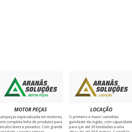
E THE SPAM SCORE FOR MY
MOTOR PEÇAS
LOCAÇÃO
utopeças especializada em motores,
O primeiro e maior caminhão
om completa linha de produtos para
guindaste da região, com capacidad
eículos leves e pesados. Com grande
para içar até 30 toneladas a uma
ariedade a pronta entrega.
altura de até 39,5 metros. Caminhão