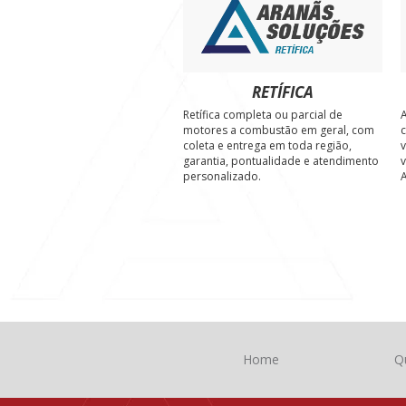
RETÍFICA
Retífica completa ou parcial de
A
motores a combustão em geral, com
c
coleta e entrega em toda região,
v
garantia, pontualidade e atendimento
v
personalizado.
A
Home
Q