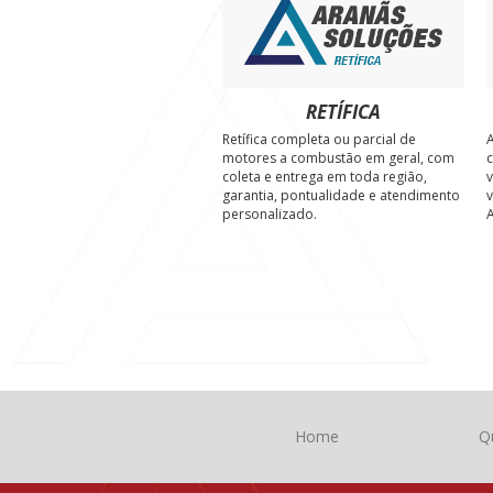
RETÍFICA
Retífica completa ou parcial de
A
motores a combustão em geral, com
c
coleta e entrega em toda região,
v
garantia, pontualidade e atendimento
v
personalizado.
A
Home
Q