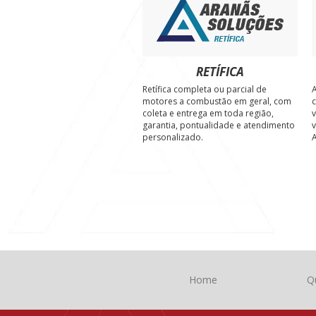
RETÍFICA
Retífica completa ou parcial de
A
motores a combustão em geral, com
c
coleta e entrega em toda região,
v
garantia, pontualidade e atendimento
v
personalizado.
A
Home
Q