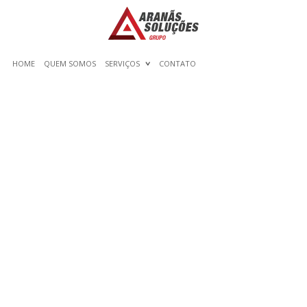
HOME
QUEM SOMOS
SERVIÇOS
CONTATO
EATWILDÂ¢ EXPLAINS
JUST HOW COUPLES CAN
IMPROVE THEIR HEALTH
& THE ENVIRONMENTAL
SURROUNDINGS
THROUGH EATING GRASS-