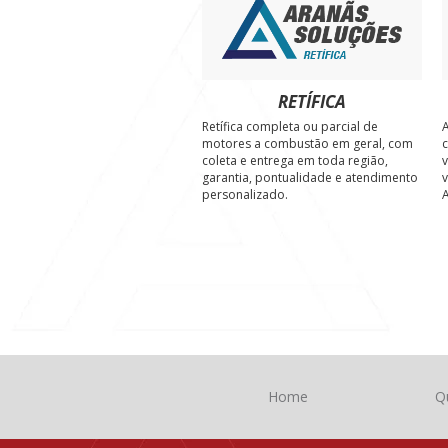
RETÍFICA
Retífica completa ou parcial de
A
motores a combustão em geral, com
c
coleta e entrega em toda região,
v
garantia, pontualidade e atendimento
v
personalizado.
A
Home
Q