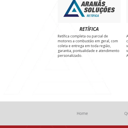
RETÍFICA
Retífica completa ou parcial de
A
motores a combustão em geral, com
c
coleta e entrega em toda região,
v
garantia, pontualidade e atendimento
v
personalizado.
A
Home
Q