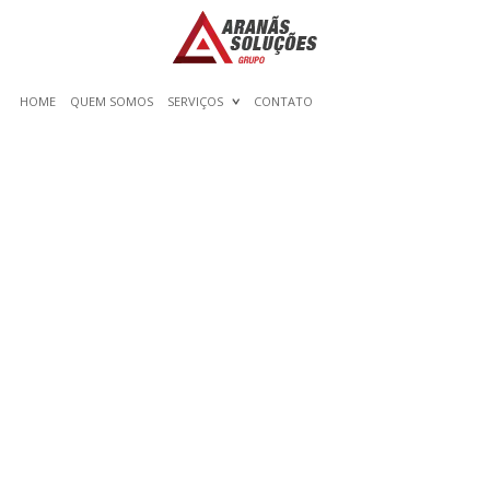
HOME
QUEM SOMOS
SERVIÇOS
CONTATO
KISSES OF AFRICA ™: EINE
GROSSE I
NTERNATIONALE A
FRIKANISCHE DATING-W
EBSITE ÖFFNET S
INGLES SO VIEL WIE A W