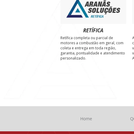
RETÍFICA
Retífica completa ou parcial de
A
motores a combustão em geral, com
c
coleta e entrega em toda região,
v
garantia, pontualidade e atendimento
v
personalizado.
A
Home
Q