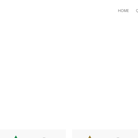
HOME
OOKING FOR SEX ON COUGA