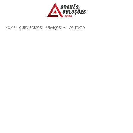
HOME
QUEM SOMOS
SERVIÇOS
CONTATO
MY EX GOES OUT OF HIS
OPTION TO BOTHER ME.
HOW DOES THE GUY ACT
IN THIS WAY?