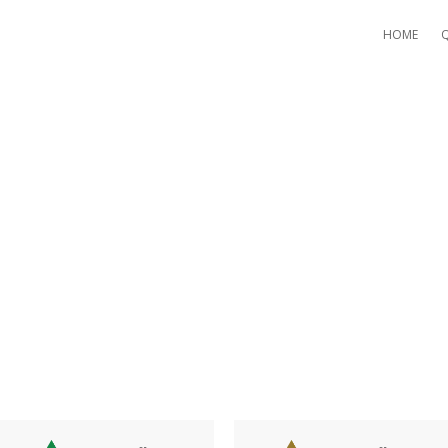
HOME
AY POSTING FACILITIES OFF