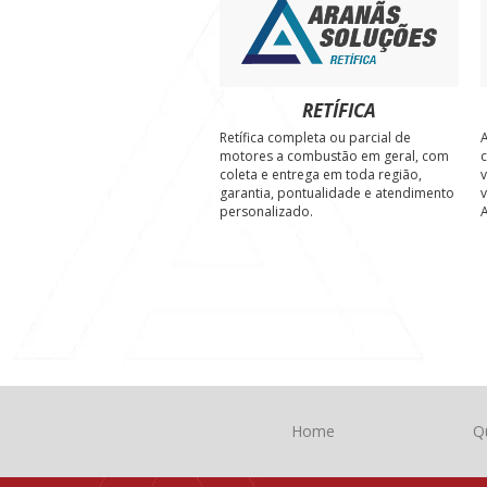
RETÍFICA
Retífica completa ou parcial de
A
motores a combustão em geral, com
c
coleta e entrega em toda região,
v
garantia, pontualidade e atendimento
v
personalizado.
A
Home
Q