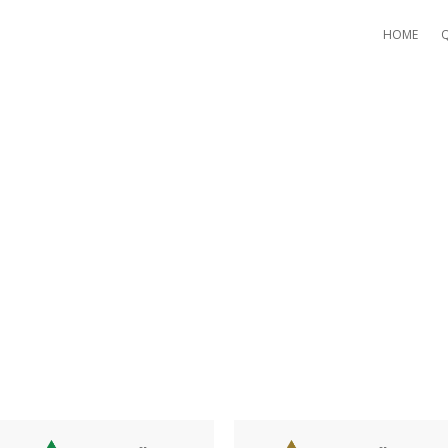
HOME
 PARA O SEGUINTE: LOGIN N