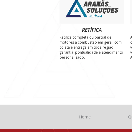
RETÍFICA
Retífica completa ou parcial de
A
motores a combustão em geral, com
c
coleta e entrega em toda região,
v
garantia, pontualidade e atendimento
v
personalizado.
A
Home
Q