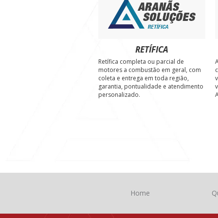
RETÍFICA
Retífica completa ou parcial de
A
motores a combustão em geral, com
c
coleta e entrega em toda região,
v
garantia, pontualidade e atendimento
v
personalizado.
A
Home
Q