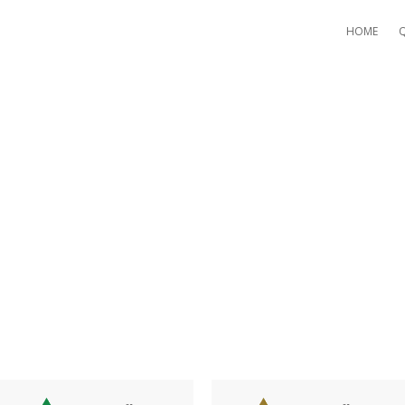
HOME
 EURO BONUS FĂRĂ DEPUNE
OD PROMOȚIONAL