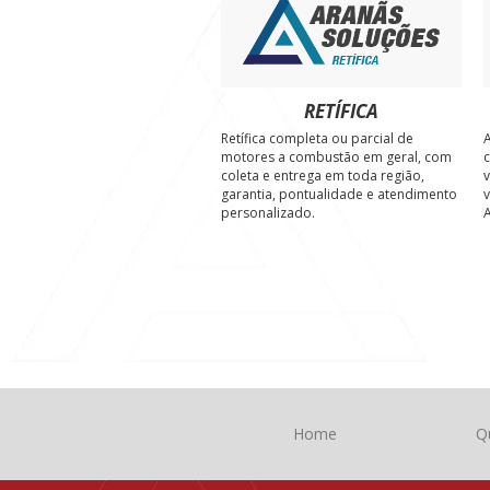
RETÍFICA
Retífica completa ou parcial de
A
motores a combustão em geral, com
c
coleta e entrega em toda região,
v
garantia, pontualidade e atendimento
v
personalizado.
A
Home
Q