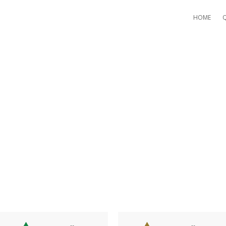
HOME
 USE SCREENWRITING TECH
OUR SCHOOL ESSAY