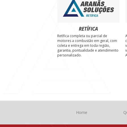
RETÍFICA
Retífica completa ou parcial de
A
motores a combustão em geral, com
c
coleta e entrega em toda região,
v
garantia, pontualidade e atendimento
v
personalizado.
A
Home
Q