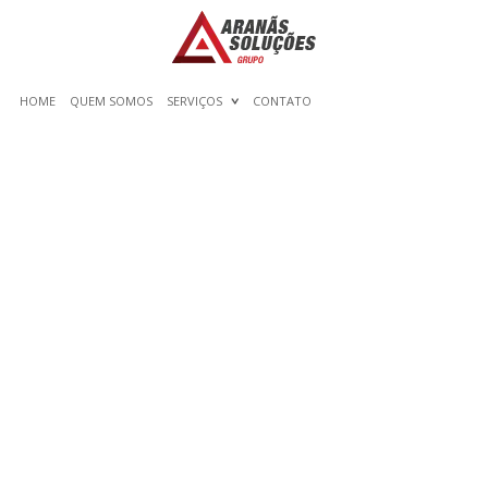
HOME
QUEM SOMOS
SERVIÇOS
CONTATO
XNVIEW:
BENUTZERFREUNDLICHE
FOTOBEARBEITUNG
PROGRAMM ZUM
ZUSCHNEIDEN & ÄNDERN
FOTOS {FÜR IHRE|FÜR